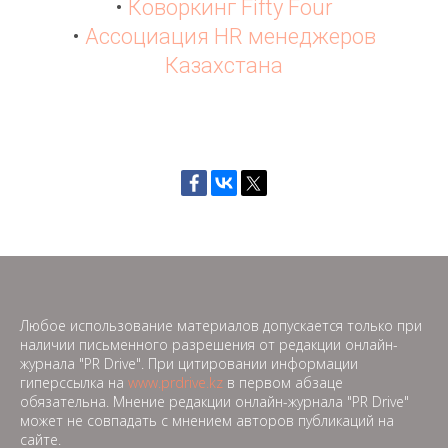
•
Коворкинг Fifty Four
•
Ассоциация HR менеджеров
Казахстана
Любое использование материалов допускается только при
наличии письменного разрешения от редакции онлайн-
журнала "PR Drive". При цитировании информации
гиперссылка на
www.prdrive.kz
в первом абзаце
обязательна. Мнение редакции онлайн-журнала "PR Drive"
может не совпадать с мнением авторов публикаций на
сайте.