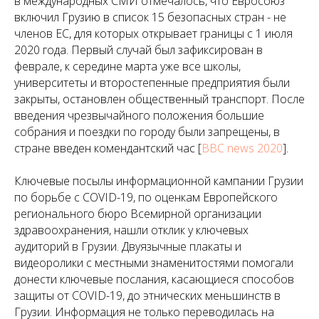
в международных СМИ отмечалось, что Евросоюз
включил Грузию в список 15 безопасных стран - не
членов ЕС, для которых открывает границы с 1 июля
2020 года. Первый случай был зафиксирован в
феврале, к середине марта уже все школы,
университеты и второстепенные предприятия были
закрыты, остановлен общественный транспорт. После
введения чрезвычайного положения большие
собрания и поездки по городу были запрещены, в
стране введен комендантский час [
BBC news 2020
].
Ключевые посылы информационной кампании Грузии
по борьбе с COVID-19, по оценкам Европейского
регионального бюро Всемирной организации
здравоохранения, нашли отклик у ключевых
аудиторий в Грузии. Двуязычные плакаты и
видеоролики с местными знаменитостями помогали
донести ключевые послания, касающиеся способов
защиты от COVID-19, до этнических меньшинств в
Грузии. Информация не только переводилась на