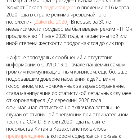
15 марта 2020 года Президент Казахстана Касым-
Жомарт Токаев
подписал указ
о введении с 16 марта
2020 года в стране режима чрезвычайного
положения [
Zakon.kz 2020
]. Впервые за 30 лет
независимости государства был введен режим ЧП. Он
продлился до 11 мая 2020 года, а карантины той или
иной степени жесткости продолжаются до сих пор.
На фоне запоздалых сообщений и отсутствия
информации о COVID-19 в начале пандемии самым
громким коммуникационным кризисом, еще больше
подорвавшим доверие населения к действиям
госорганов, уполномоченных за здравоохранение,
стала манипуляция со статистикой летальных случаев
от коронавируса. До середины 2020 года
официальная статистика не включала летальные
случаи от атипичной пневмонии при отрицательном
тесте на COVID. 9 июля 2020 года на сайте
посольства Китая в Казахстане появилось
предупреждение
, в котором содержался призыв к